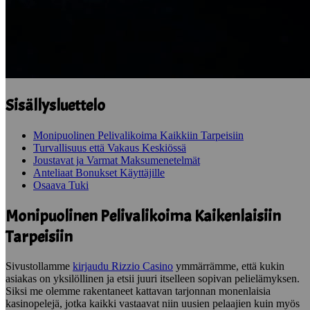
Sisällysluettelo
Monipuolinen Pelivalikoima Kaikkiin Tarpeisiin
Turvallisuus että Vakaus Keskiössä
Joustavat ja Varmat Maksumenetelmät
Anteliaat Bonukset Käyttäjille
Osaava Tuki
Monipuolinen Pelivalikoima Kaikenlaisiin
Tarpeisiin
Sivustollamme
kirjaudu Rizzio Casino
ymmärrämme, että kukin
asiakas on yksilöllinen ja etsii juuri itselleen sopivan pelielämyksen.
Siksi me olemme rakentaneet kattavan tarjonnan monenlaisia
kasinopelejä, jotka kaikki vastaavat niin uusien pelaajien kuin myös