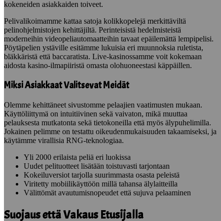
kokeneiden asiakkaiden toiveet.
Pelivalikoimamme kattaa satoja kolikkopelejä merkittäviltä
pelinohjelmistojen kehittäjiltä. Perinteisistä hedelmisteistä
moderneihin videopeliautomaatteihin tavaat epäilemättä lempipelisi.
Pöytäpelien ystäville esitämme lukuisia eri muunnoksia ruletista,
bläkkäristä että baccaratista. Live-kasinossamme voit kokemaan
aidosta kasino-ilmapiiristä omasta olohuoneestasi käppäillen.
Miksi Asiakkaat Valitsevat Meidät
Olemme kehittäneet sivustomme pelaajien vaatimusten mukaan.
Käyttöliittymä on intuitiivinen sekä vaivaton, mikä muuttaa
pelauksesta mutkatonta sekä tietokoneilla että myös älypuhelimilla.
Jokainen pelimme on testattu oikeudenmukaisuuden takaamiseksi, ja
käytämme virallisia RNG-teknologiaa.
Yli 2000 erilaista peliä eri luokissa
Uudet pelituotteet lisätään toistuvasti tarjontaan
Kokeiluversiot tarjolla suurimmasta osasta peleistä
Viritetty mobiilikäyttöön millä tahansa älylaitteilla
Välittömät avautumisnopeudet että sujuva pelaaminen
Suojaus että Vakaus Etusijalla