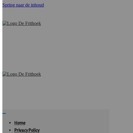
Spring naar de inhoud
Navigatie
wisselen
Home
Privacy Policy