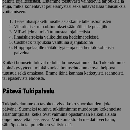
palkita lojaliteetistasi. Esitämme toistuvasti vaihtelevia tarjouksia ja
etuja, mitkä kohentavat pelielämystäsi sekä antavat lisää tilaisuuksia
voittamiseen.
Tervetuliaispaketti uusille asiakkaille talletusbonusten
Viikoittaiset reload-bonukset säännöllisille pelaajille
VIP-ohjelma, mikä tunnustaa lojaliteetista
Ilmaiskierroksia valikoiduissa hedelmäpeleissä
Cashback-tarjouksia valittuina ajanjaksoina
Huippupelaajille räätälöityjä etuja että henkilökohtaista
palvelua
Kaikki bonusetu tulevat reiluilla bonusvaatimuksilla. Tukeudumme
läpinäkyvyyteen, minkä vuoksi bonusehtoamme ovat helppoa
tutustua sekä omaksua. Emme ikinä kannata kätketyistä säännöistä
tai epäselvistä ehdoista.
Pätevä Tukipalvelu
Tukipalvelumme on tavoitettavissa koko vuorokauden, joka
päivänä. Suomeksi toimiva tukitiimimme muodostuu kokenneista
asiantuntijoista, ketkä ovat valmiina opastamaan kaikenlaisissa
ongelmissa että haasteissa. Voit kontaktoida meidät livechatin,
sähköpostin tai puhelimen välityksellä.