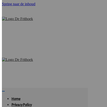
Spring naar de inhoud
Navigatie
wisselen
Home
Privacy Policy