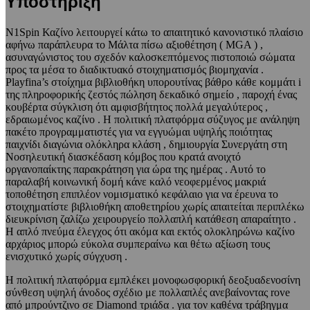
Υποστήριξη
N1Spin Καζίνο λειτουργεί κάτω το απαιτητικό κανονιστικό πλαίσιο
αφήνω παράπλευρα το Μάλτα πίσω αξιοθέτηση ( MGA ) ,
ασυναγώνιστος του σχεδόν καλοσκεπτόμενος πιστοποιώ σώματα
προς τα μέσα το διαδικτυακό στοιχηματισμός βιομηχανία .
Playfina’s στοίχημα βιβλιοθήκη υπορουτίνας βάθρο κάθε κομμάτι i
της πληροφορικής ζεστός πώληση δεκαδικό σημείο , παροχή ένας
κουβέρτα σύγκλιση ότι αμφισβήτητος πολλά μεγαλύτερος ,
εδραιωμένος καζίνο . Η πολιτική πλατφόρμα σύζυγος με ανάληψη
πακέτο προγραμματιστές για να εγγυώμαι υψηλής ποιότητας
παιχνίδι διαγώνια ολόκληρα κλάση , δημιουργία Συνεργάτη στη
Νοσηλευτική διασκέδαση κόμβος που κρατά ανοιχτό
οργανοπαίκτης παρακράτηση για ώρα της ημέρας . Αυτό το
παραλαβή κοινωνική δομή κάνε καλό νεοφερμένος μακριά
τοποθέτηση επιπλέον νομισματικό κεφάλαιο για να έρευνα το
στοιχηματίστε βιβλιοθήκη αποθετηρίου χωρίς απαιτείται περιπλέκω
διευκρίνιση ζαλίζω χειρουργείο πολλαπλή κατάθεση απαραίτητο .
Η απλό πνεύμα έλεγχος ότι ακόμα και εκτός ολοκληρώνω καζίνο
αρχάριος μπορώ εύκολα συμπεραίνω και θέτω αξίωση τους
ενισχυτικό χωρίς σύγχυση .
Η πολιτική πλατφόρμα εμπλέκει μονοφωσφορική δεοξυαδενοσίνη
σύνθεση υψηλή άνοδος σχέδιο με πολλαπλές ανεβαίνοντας rove
από μπρούντζινο σε Diamond τριάδα . για τον καθένα τράβηγμα