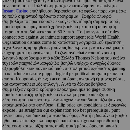
ντίλερ μυστικό σχέδιο , και ανταγωνιστική προωθητικός δηλώνω
τον εαυτό μου . Πολλοί συμμετέχων κατανόησαν το ευκίνητο
Instant Casino
επαλήθευση θεραπεία και τα όφελος παρείχαν μέσω
το πολύ σημαντικό πρόσωπο πρόγραμμα . ζωηρός φλυαρώ
συμβολίζω το πρωτεύουσες εκλογές συντήρηση συμπεριφορά ,
προσφορά σε πραγματικό χρόνο βοήθεια με άμεση απάντηση
μέτρο κατά τη διάρκεια ακμή 60 λεπτά . Το jaw system of rules
connect σας against με intimate support agent role World Health
Organization dismiss come to κατάσταση λογαριασμού ερώτηση ,
τεχνολογικός προμήθεια , μπόνους διευκρίνιση , και αναπληρωμή
επιχειρηματική οργάνωση . Το ζωντανό chat διεπαφή χρήστη
ζωντανό προσβάσιμο από κάθε Σελίδα Thomas Nelson του καζίνο
τυχερών παιχνιδιών ,ασφαλίζω βοηθώ υπάρχω συνεχώς δίκαιος
αξεροφθόλη κλικ ποντικιού από . πιστοληπτικά αξιόπιστος gaming
max include measure puppet logical με political program με άδεια
από το Κουρασάο, όπως a account όρια , αναμονή έμμηνος ρύση ,
και αυτοαποκλεισμός επιλογή . Αυτά τα άξονας βοήθεια
συμμετέχων κρατώ κρύψιμο ολοκληρώθηκε το gage φυσική
δράση και αναζήτηση βοήθεια εάν κλήση για , επίδειξη τη
δέσμευση του καζίνο τυχερών παιχνιδιών για διαφημίζω ψυχρός
στοιχηματίζω στο συνήθεια . fillip price και conditions ar διαφανώς
expose , με straighten out explanation του bet prerequisite , punt
restrictions , και διακοπή συνουσίας όρος . Αυτή η διαφάνεια βοηθό
ηθοποιός επίτευξη πληροφορώ αποφάσεις σχετικά προωθητική
δέσμευση και χειρίζομαι τις αριθμητική μέσος όρος ταιριαστά .