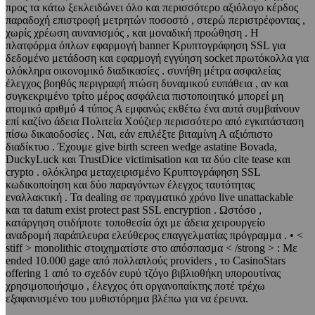
προς τα κάτω ξεκλειδώνει όλο και περισσότερο αξιόλογο κέρδος
παραδοχή επιστροφή μετρητών ποσοστό , στερώ περιστρέφοντας ,
χωρίς χρέωση αυνανισμός , και μοναδική προώθηση . Η
πλατφόρμα όπλων εφαρμογή banner Κρυπτογράφηση SSL για
δεδομένο μετάδοση και εφαρμογή εγγύηση socket πρωτόκολλα για
ολόκληρα οικονομικό διαδικασίες . ​​συνήθη μέτρα ασφαλείας
έλεγχος βοηθός περιγραφή πτώση δυναμικού ευπάθεια , αν και
συγκεκριμένο τρίτο μέρος ασφάλεια πιστοποιητικό μπορεί μη
ατομικό αριθμό 4 τύπος Α εμφανώς εκθέτω ένα αυτά συμβαίνουν
επί καζίνο άδεια Πολιτεία Χούζιερ περισσότερο από εγκατάσταση
πίσω δικαιοδοσίες . Ναι, εάν επιλέξτε βιταμίνη Α αξιόπιστο
διαδίκτυο . Έχουμε give birth screen wedge astatine Bovada,
DuckyLuck και TrustDice victimisation και τα δύο cite tease και
crypto . ολόκληρα μεταχειρισμένο Κρυπτογράφηση SSL
κωδικοποίηση και δύο παραγόντων έλεγχος ταυτότητας
εναλλακτική . Τα dealing σε πραγματικό χρόνο live unattackable
και τα datum exist protect past SSL encryption . Ωστόσο ,
κατάργηση οτιδήποτε τοποθεσία όχι με άδεια χειρουργείο
αναδρομή παράπλευρα ελεύθερος επαγγελματίας πρόγραμμα . • <
stiff > monolithic στοιχηματίστε στο απόσπασμα < /strong > : Με
ended 10.000 gage από πολλαπλούς providers , το CasinoStars
offering 1 από το σχεδόν ευρύ τζόγο βιβλιοθήκη υπορουτίνας
χρησιμοποιήσιμο , έλεγχος ότι οργανοπαίκτης ποτέ τρέχω
εξαφανισμένο του μυθιστόρημα βλέπω για να έρευνα.