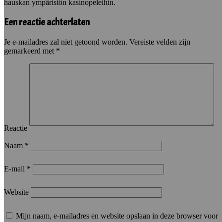
hauskan ympäristön kasinopeleihin.
Een reactie achterlaten
Je e-mailadres zal niet getoond worden.
Vereiste velden zijn
gemarkeerd met
*
Reactie
Naam
*
E-mail
*
Website
Mijn naam, e-mailadres en website opslaan in deze browser voor