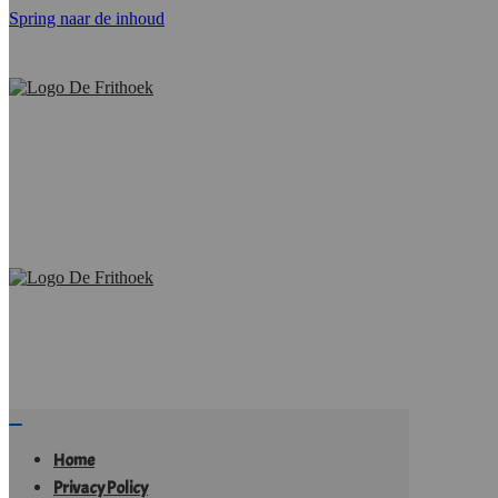
Spring naar de inhoud
Navigatie
wisselen
Home
Privacy Policy